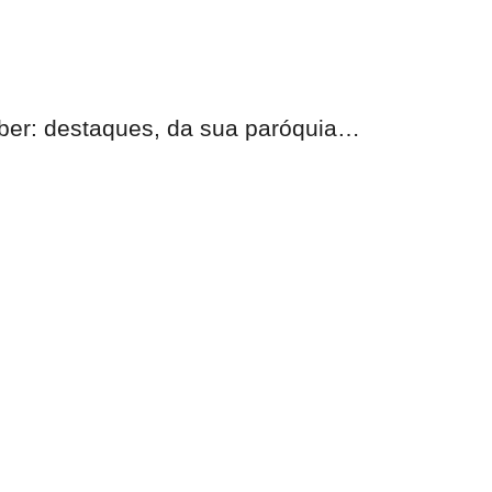
eber:
destaques, da sua paróquia
…