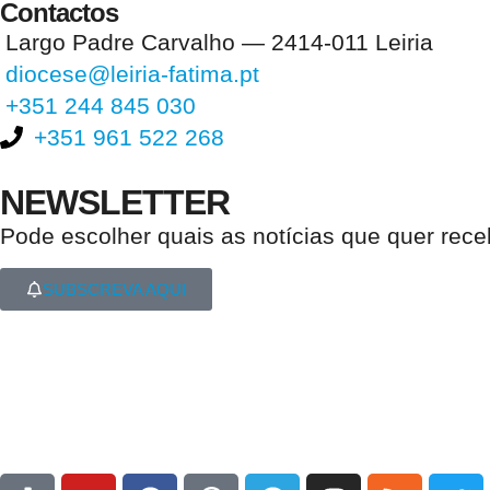
Contactos
Largo Padre Carvalho — 2414-011 Leiria
diocese@leiria-fatima.pt
+351 244 845 030
+351 961 522 268
NEWSLETTER
Pode escolher quais as notícias que quer rec
SUBSCREVA AQUI
Nos últimos 30 dias tivemos 394.152 visitas que abriram 587.376 pági