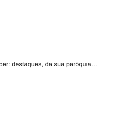
eber: destaques, da sua paróquia…
nas.