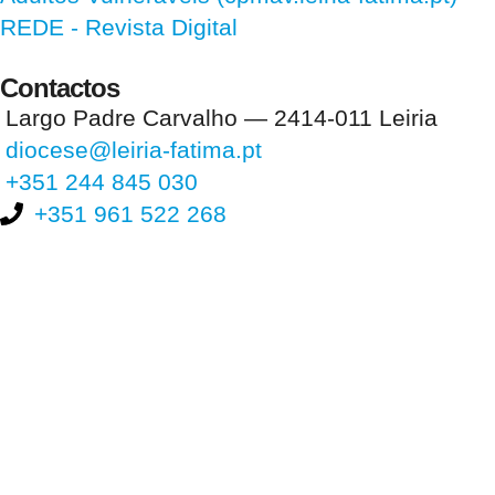
REDE - Revista Digital
Contactos
Largo Padre Carvalho — 2414-011 Leiria
diocese@leiria-fatima.pt
+351 244 845 030
+351 961 522 268
Nos últimos 30 dias tivemos 396.183 visitas que abriram 584.611
páginas.