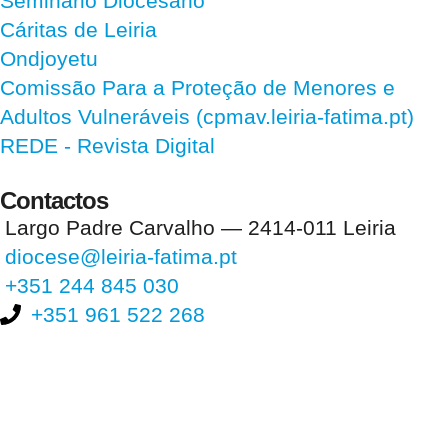
Seminário Diocesano
Cáritas de Leiria
Ondjoyetu
Comissão Para a Proteção de Menores e
Adultos Vulneráveis (cpmav.leiria-fatima.pt)
REDE - Revista Digital
Contactos
Largo Padre Carvalho — 2414-011 Leiria
diocese@leiria-fatima.pt
+351 244 845 030
+351 961 522 268
Nos últimos 30 dias tivemos 398.186 visitas que abriram 586.773
páginas.