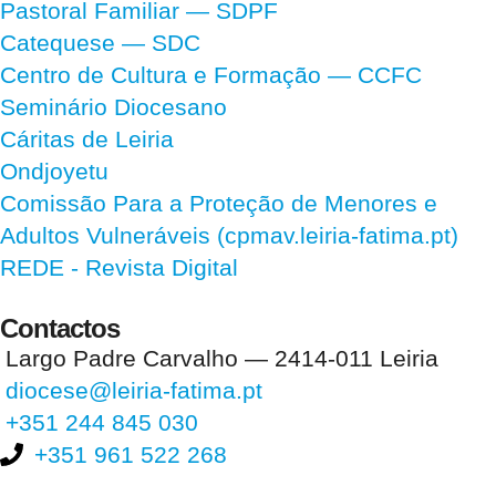
Pastoral Familiar — SDPF
Catequese — SDC
Centro de Cultura e Formação — CCFC
Seminário Diocesano
Cáritas de Leiria
Ondjoyetu
Comissão Para a Proteção de Menores e
Adultos Vulneráveis (cpmav.leiria-fatima.pt)
REDE - Revista Digital
Contactos
Largo Padre Carvalho — 2414-011 Leiria
diocese@leiria-fatima.pt
+351 244 845 030
+351 961 522 268
Nos últimos 30 dias tivemos 396.871 visitas que abriram 580.937