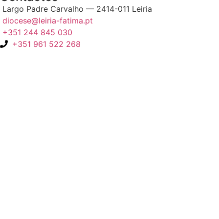
Largo Padre Carvalho — 2414-011 Leiria
diocese@leiria-fatima.pt
+351 244 845 030
+351 961 522 268
Nos últimos 30 dias tivemos 399.217 visitas que abriram 595.779
páginas.