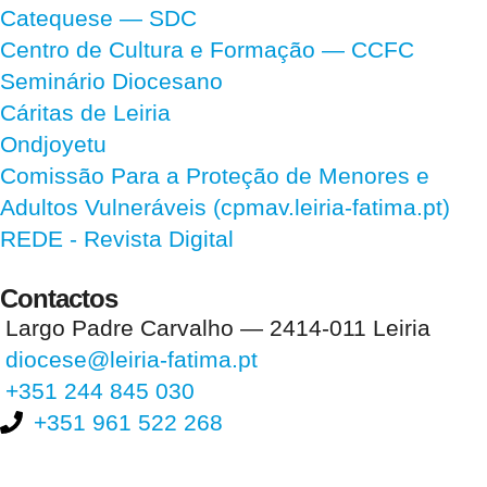
Catequese — SDC
Centro de Cultura e Formação — CCFC
Seminário Diocesano
Cáritas de Leiria
Ondjoyetu
Comissão Para a Proteção de Menores e
Adultos Vulneráveis (cpmav.leiria-fatima.pt)
REDE - Revista Digital
Contactos
Largo Padre Carvalho — 2414-011 Leiria
diocese@leiria-fatima.pt
+351 244 845 030
+351 961 522 268
Nos últimos 30 dias tivemos 398.216 visitas que abriram 592.184
páginas.