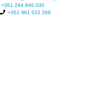
+351 244 845 030
+351 961 522 268
Nos últimos 30 dias tivemos 397.337 visitas que abriram 593.588
páginas.