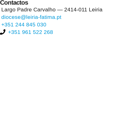
Contactos
Largo Padre Carvalho — 2414-011 Leiria
diocese@leiria-fatima.pt
+351 244 845 030
+351 961 522 268
Nos últimos 30 dias tivemos 402.412 visitas que abriram 603.075
páginas.