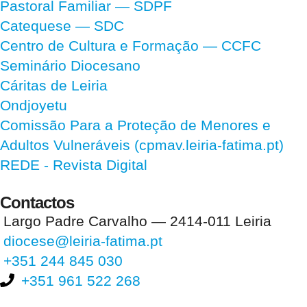
Pastoral Familiar — SDPF
Catequese — SDC
Centro de Cultura e Formação — CCFC
Seminário Diocesano
Cáritas de Leiria
Ondjoyetu
Comissão Para a Proteção de Menores e
Adultos Vulneráveis (cpmav.leiria-fatima.pt)
REDE - Revista Digital
Contactos
Largo Padre Carvalho — 2414-011 Leiria
diocese@leiria-fatima.pt
+351 244 845 030
+351 961 522 268
Nos últimos 30 dias tivemos 398.569 visitas que abriram 595.020
páginas.