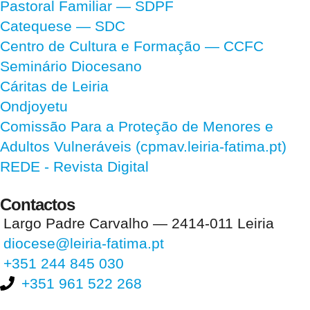
Pastoral Familiar — SDPF
Catequese — SDC
Centro de Cultura e Formação — CCFC
Seminário Diocesano
Cáritas de Leiria
Ondjoyetu
Comissão Para a Proteção de Menores e
Adultos Vulneráveis (cpmav.leiria-fatima.pt)
REDE - Revista Digital
Contactos
Largo Padre Carvalho — 2414-011 Leiria
diocese@leiria-fatima.pt
+351 244 845 030
+351 961 522 268
Nos últimos 30 dias tivemos 403.629 visitas que abriram 588.871
páginas.