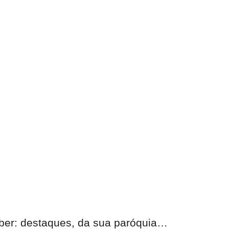
eber:
destaques, da sua paróquia
…