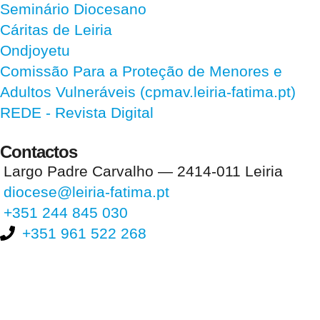
Seminário Diocesano
Cáritas de Leiria
Ondjoyetu
Comissão Para a Proteção de Menores e
Adultos Vulneráveis (cpmav.leiria-fatima.pt)
REDE - Revista Digital
Contactos
Largo Padre Carvalho — 2414-011 Leiria
diocese@leiria-fatima.pt
+351 244 845 030
+351 961 522 268
Nos últimos 30 dias tivemos 397.111 visitas que abriram 593.296
páginas.