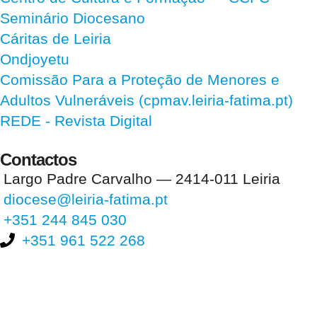
Seminário Diocesano
Cáritas de Leiria
Ondjoyetu
Comissão Para a Proteção de Menores e
Adultos Vulneráveis (cpmav.leiria-fatima.pt)
REDE - Revista Digital
Contactos
Largo Padre Carvalho — 2414-011 Leiria
diocese@leiria-fatima.pt
+351 244 845 030
+351 961 522 268
Nos últimos 30 dias tivemos 400.876 visitas que abriram 595.023
páginas.