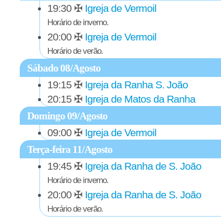
19:30
✠
Igreja de Vermoil
Horário de inverno.
20:00
✠
Igreja de Vermoil
Horário de verão.
Sábado 08/Agosto
19:15
✠
Igreja da Ranha S. João
20:15
✠
Igreja de Matos da Ranha
Domingo 09/Agosto
09:00
✠
Igreja de Vermoil
Terça-feira 11/Agosto
19:45
✠
Igreja da Ranha de S. João
Horário de inverno.
20:00
✠
Igreja da Ranha de S. João
Horário de verão.