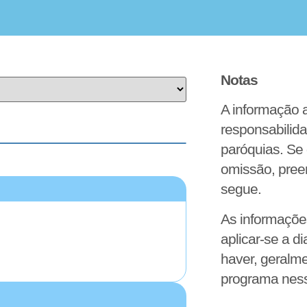
Notas
A informação 
responsabilida
paróquias. Se 
omissão, pree
segue.
As informaçõ
aplicar-se a d
haver, geralme
programa nes