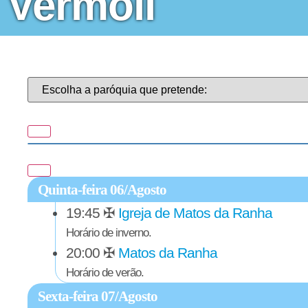
Vermoil
Quinta-feira 06/Agosto
19:45
✠
Igreja de Matos da Ranha
Horário de inverno.
20:00
✠
Matos da Ranha
Horário de verão.
Sexta-feira 07/Agosto