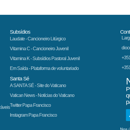
Subsídios
Cont
Larg
Laudate
- Cancioneiro Litúrgico
dioc
Vitamina C
- Cancioneiro Juvenil
+351
Vitamina K
- Subsídios Pastoral Juvenil
+351
Em Saída
- Plataforma de voluntariado
Santa Sé
A SANTA SÉ - Site do Vaticano
P
q
Vatican News
- Notícias do Vaticano
p
Twitter Papa Francisco
ráveis
Instagram Papa Francisco
Nos ú