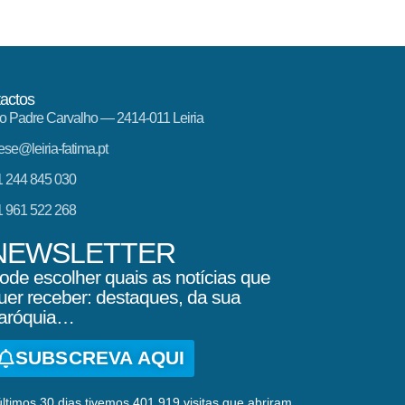
actos
o Padre Carvalho — 2414-011 Leiria
ese@leiria-fatima.pt
 244 845 030
 961 522 268
NEWSLETTER
ode escolher quais as notícias que
uer receber: destaques, da sua
aróquia…
SUBSCREVA AQUI
ltimos 30 dias tivemos 401.919 visitas que abriram