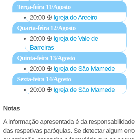
Terça-feira 11/Agosto
20:00
✠
Igreja do Areeiro
Quarta-feira 12/Agosto
20:00
✠
Igreja de Vale de
Barreiras
Quinta-feira 13/Agosto
20:00
✠
Igreja de São Mamede
Sexta-feira 14/Agosto
20:00
✠
Igreja de São Mamede
Notas
A informação apresentada é da responsabilidade
das respetivas paróquias. Se detectar algum erro