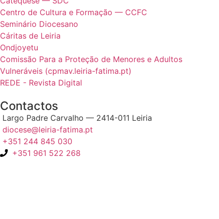
Catequese — SDC
Centro de Cultura e Formação — CCFC
Seminário Diocesano
Cáritas de Leiria
Ondjoyetu
Comissão Para a Proteção de Menores e Adultos
Vulneráveis (cpmav.leiria-fatima.pt)
REDE - Revista Digital
Contactos
Largo Padre Carvalho — 2414-011 Leiria
diocese@leiria-fatima.pt
+351 244 845 030
+351 961 522 268
Nos últimos 30 dias tivemos 403.414 visitas que abriram 602.094
páginas.