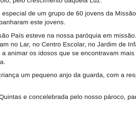
oio, pelo crescimento daquela Luz.
o especial de um grupo de 60 jovens da Missã
panharam este jovens.
são País esteve na nossa paróquia em missão
m no Lar, no Centro Escolar, no Jardim de Inf
 a animar os idosos que se encontravam mais s
a.
 criança um pequeno anjo da guarda, com a resp
Quintas e concelebrada pelo nosso pároco, padr