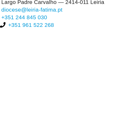
Largo Padre Carvalho — 2414-011 Leiria
diocese@leiria-fatima.pt
+351 244 845 030
+351 961 522 268
Nos últimos 30 dias tivemos 399.126 visitas que abriram 587.759
páginas.