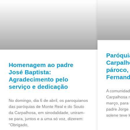
Paróqui
Carpalh
Homenagem ao padre
pároco,
José Baptista:
Fernan
Agradecimento pelo
serviço e dedicação
A comunidad
Carpalhosa r
No domingo, dia 6 de abril, os paroquianos
março, para 
das paróquias de Monte Real e do Souto
padre Jorge
da Carpalhosa, em sinodalidade, uniram-
solene teve l
se para, juntos e a uma só voz, dizerem:
“Obrigado,