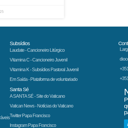
025
Subsídios
Cont
Larg
Laudate
- Cancioneiro Litúrgico
dioc
Vitamina C
- Cancioneiro Juvenil
+351
Vitamina K
- Subsídios Pastoral Juvenil
+351
Em Saída
- Plataforma de voluntariado
Santa Sé
A SANTA SÉ - Site do Vaticano
P
q
Vatican News
- Notícias do Vaticano
p
Twitter Papa Francisco
ráveis
Instagram Papa Francisco