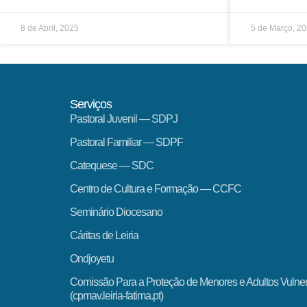
8 de Abril, 2025
5 de Março, 2
Serviços
Pastoral Juvenil — SDPJ
Pastoral Familiar — SDPF
Catequese — SDC
Centro de Cultura e Formação — CCFC
Seminário Diocesano
Cáritas de Leiria
Ondjoyetu
Comissão Para a Proteção de Menores e Adultos Vulne
(cpmav.leiria-fatima.pt)