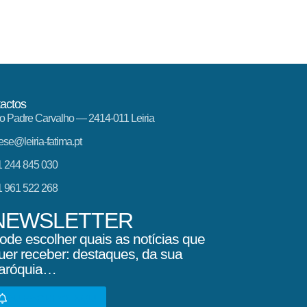
actos
o Padre Carvalho — 2414-011 Leiria
ese@leiria-fatima.pt
 244 845 030
 961 522 268
NEWSLETTER
ode escolher quais as notícias que
uer receber: destaques, da sua
aróquia…
SUBSCREVA AQUI