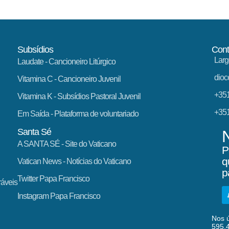
Subsídios
Cont
Larg
Laudate
- Cancioneiro Litúrgico
dioc
Vitamina C
- Cancioneiro Juvenil
+351
Vitamina K
- Subsídios Pastoral Juvenil
+351
Em Saída
- Plataforma de voluntariado
Santa Sé
A SANTA SÉ - Site do Vaticano
P
q
Vatican News
- Notícias do Vaticano
p
Twitter Papa Francisco
ráveis
Instagram Papa Francisco
Nos ú
595.