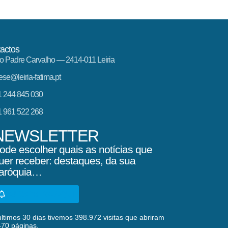
actos
o Padre Carvalho — 2414-011 Leiria
ese@leiria-fatima.pt
 244 845 030
 961 522 268
NEWSLETTER
ode escolher quais as notícias que
uer receber: destaques, da sua
aróquia…
SUBSCREVA AQUI
ltimos 30 dias tivemos 398.972 visitas que abriram
470 páginas.