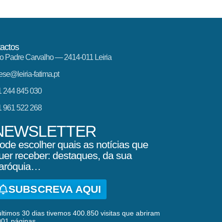
actos
o Padre Carvalho — 2414-011 Leiria
ese@leiria-fatima.pt
 244 845 030
 961 522 268
NEWSLETTER
ode escolher quais as notícias que
uer receber: destaques, da sua
aróquia…
SUBSCREVA AQUI
ltimos 30 dias tivemos 400.850 visitas que abriram
901 páginas.