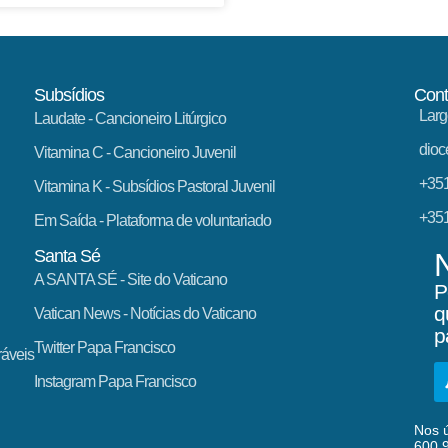
Subsídios
Cont
Larg
Laudate
- Cancioneiro Litúrgico
dioc
Vitamina C
- Cancioneiro Juvenil
+351
Vitamina K
- Subsídios Pastoral Juvenil
+351
Em Saída
- Plataforma de voluntariado
Santa Sé
A SANTA SÉ - Site do Vaticano
P
q
Vatican News
- Notícias do Vaticano
p
Twitter Papa Francisco
ráveis
Instagram Papa Francisco
Nos ú
600.