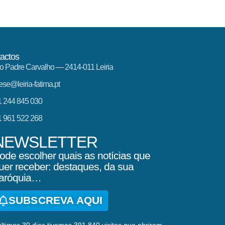
actos
o Padre Carvalho — 2414-011 Leiria
ese@leiria-fatima.pt
 244 845 030
 961 522 268
NEWSLETTER
ode escolher quais as notícias que
uer receber: destaques, da sua
aróquia…
SUBSCREVA AQUI