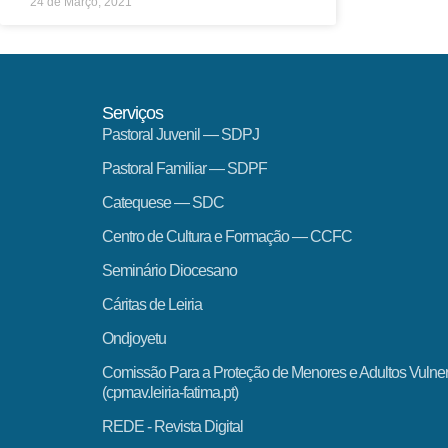
24 de Março, 2021
Serviços
Pastoral Juvenil — SDPJ
Pastoral Familiar — SDPF
Catequese — SDC
Centro de Cultura e Formação — CCFC
Seminário Diocesano
Cáritas de Leiria
Ondjoyetu
Comissão Para a Proteção de Menores e Adultos Vulne
(cpmav.leiria-fatima.pt)
REDE - Revista Digital