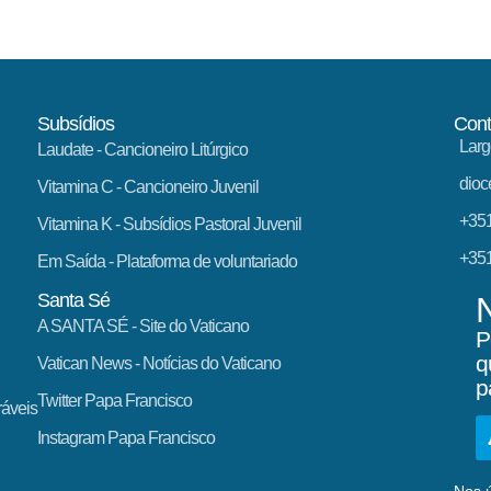
Subsídios
Cont
Larg
Laudate
- Cancioneiro Litúrgico
dioc
Vitamina C
- Cancioneiro Juvenil
+351
Vitamina K
- Subsídios Pastoral Juvenil
+351
Em Saída
- Plataforma de voluntariado
Santa Sé
A SANTA SÉ - Site do Vaticano
P
q
Vatican News
- Notícias do Vaticano
p
Twitter Papa Francisco
ráveis
Instagram Papa Francisco