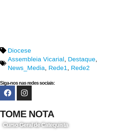
Diocese
Assembleia Vicarial
,
Destaque
,
News_Media
,
Rede1
,
Rede2
Siga-nos nas redes sociais:
TOME NOTA
Curso Geral de Catequista
24 de Agosto