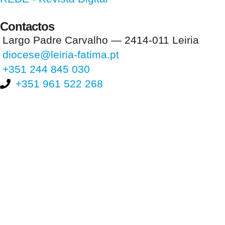
Contactos
Largo Padre Carvalho — 2414-011 Leiria
diocese@leiria-fatima.pt
+351 244 845 030
+351 961 522 268
Nos últimos 30 dias tivemos 403.840 visitas que abriram 602.754
páginas.