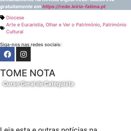
gratuitamente em
https://rede.leiria-fatima.pt
Diocese
Arte e Eucaristia
,
Olhar e Ver o Património
,
Património
Cultural
Siga-nos nas redes sociais:
TOME NOTA
Curso Geral de Catequista
24 de Agosto
Leia esta e outras notícias na...