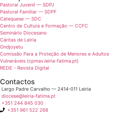
Pastoral Juvenil — SDPJ
Pastoral Familiar — SDPF
Catequese — SDC
Centro de Cultura e Formação — CCFC
Seminário Diocesano
Cáritas de Leiria
Ondjoyetu
Comissão Para a Proteção de Menores e Adultos
Vulneráveis (cpmav.leiria-fatima.pt)
REDE - Revista Digital
Contactos
Largo Padre Carvalho — 2414-011 Leiria
diocese@leiria-fatima.pt
+351 244 845 030
+351 961 522 268
Nos últimos 30 dias tivemos 401.915 visitas que abriram 599.804
páginas.