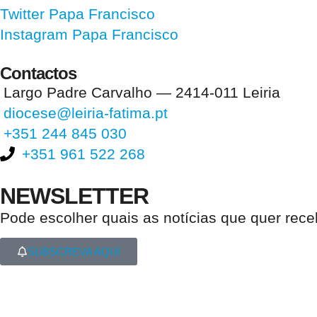
Twitter Papa Francisco
Instagram Papa Francisco
Contactos
Largo Padre Carvalho — 2414-011 Leiria
diocese@leiria-fatima.pt
+351 244 845 030
+351 961 522 268
NEWSLETTER
Pode escolher quais as notícias que quer rec
SUBSCREVA AQUI
Nos últimos 30 dias tivemos 395.617 visitas que abriram 589.351 pági