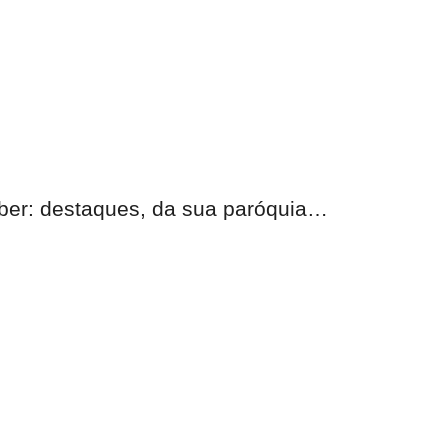
eber:
destaques, da sua paróquia
…