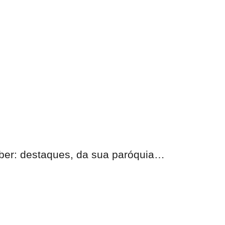
eber: destaques, da sua paróquia…
nas.