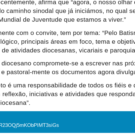
ecentemente, afirma que “agora, o nosso olhar 
elo caminho sinodal que já iniciámos, no qual 
Mundial de Juventude que estamos a viver.”
amente com o convite, tem por tema: “Pelo Bati
ógico, principais áreas em foco, tema e objeti
de atividades diocesanas, vicariais e paroquia
o diocesano compromete-se a escrever nas pró
a e pastoral-mente os documentos agora divulg
eto é uma responsabilidade de todos os fiéis e
 reflexão, iniciativas e atividades que respon
diocesana”.
KQvkR23OQj5mKObPIMT3siGs