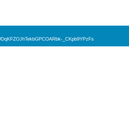
Qf5WUDqKFZOJhTekbGPCOARbk-_CKpb9YPzFs