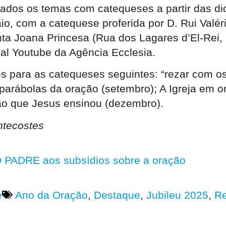
dos os temas com catequeses a partir das dioc
o, com a catequese proferida por D. Rui Valéri
anta Joana Princesa (Rua dos Lagares d’El-Rei,
al Youtube da Agência Ecclesia.
 para as catequeses seguintes: “rezar com os 
parábolas da oração (setembro); A Igreja em o
ão que Jesus ensinou (dezembro).
ntecostes
ADRE aos subsídios sobre a oração
e
Ano da Oração
,
Destaque
,
Jubileu 2025
,
R