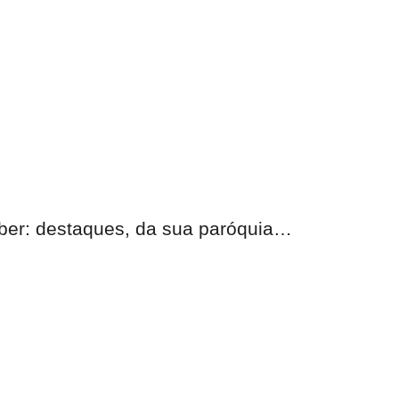
eber:
destaques, da sua paróquia
…