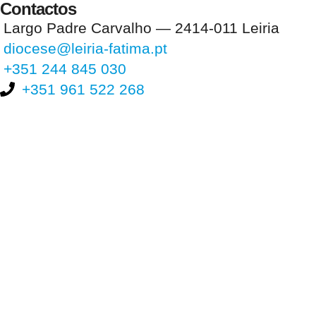
Contactos
Largo Padre Carvalho — 2414-011 Leiria
diocese@leiria-fatima.pt
+351 244 845 030
+351 961 522 268
Nos últimos 30 dias tivemos 395.927 visitas que abriram 591.708
páginas.