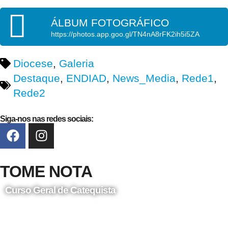
ÁLBUM FOTOGRÁFICO
https://photos.app.goo.gl/TN4nA8rFK2ih5i5ZA
Diocese
,
Galeria
Destaque
,
ENDIAD
,
News_Media
,
Rede1
,
Rede2
Siga-nos nas redes sociais:
TOME NOTA
Curso Geral de Catequista
24 de Agosto