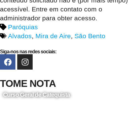
conteúdo solicitado não é (por mais tempo)
acessível. Entre em contato com o
administrador para obter acesso.
Paróquias
Alvados
,
Mira de Aire
,
São Bento
Siga-nos nas redes sociais:
TOME NOTA
Curso Geral de Catequista
24 de Agosto