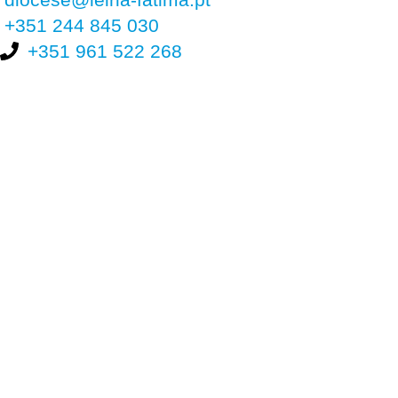
+351 244 845 030
+351 961 522 268
Nos últimos 30 dias tivemos 401.156 visitas que abriram 595.341
páginas.