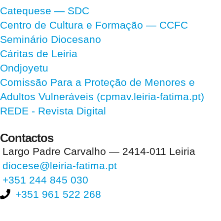
Catequese — SDC
Centro de Cultura e Formação — CCFC
Seminário Diocesano
Cáritas de Leiria
Ondjoyetu
Comissão Para a Proteção de Menores e
Adultos Vulneráveis (cpmav.leiria-fatima.pt)
REDE - Revista Digital
Contactos
Largo Padre Carvalho — 2414-011 Leiria
diocese@leiria-fatima.pt
+351 244 845 030
+351 961 522 268
Nos últimos 30 dias tivemos 395.871 visitas que abriram 589.635
páginas.