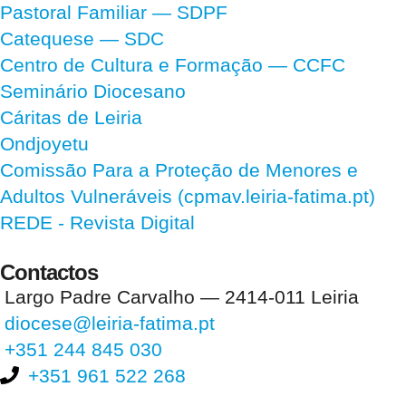
Pastoral Familiar — SDPF
Catequese — SDC
Centro de Cultura e Formação — CCFC
Seminário Diocesano
Cáritas de Leiria
Ondjoyetu
Comissão Para a Proteção de Menores e
Adultos Vulneráveis (cpmav.leiria-fatima.pt)
REDE - Revista Digital
Contactos
Largo Padre Carvalho — 2414-011 Leiria
diocese@leiria-fatima.pt
+351 244 845 030
+351 961 522 268
Nos últimos 30 dias tivemos 396.177 visitas que abriram 584.605