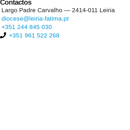
Contactos
Largo Padre Carvalho — 2414-011 Leiria
diocese@leiria-fatima.pt
+351 244 845 030
+351 961 522 268
Nos últimos 30 dias tivemos 398.846 visitas que abriram 587.463
páginas.