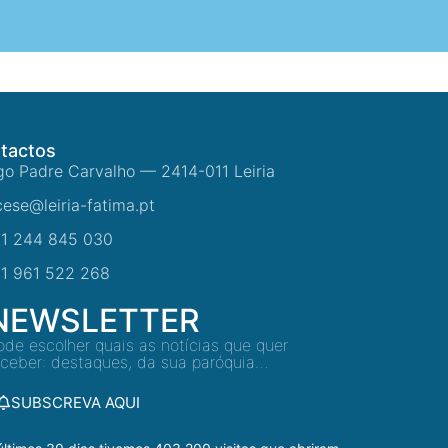
tactos
go Padre Carvalho — 2414-011 Leiria
cese@leiria-fatima.pt
1 244 845 030
1 961 522 268
NEWSLETTER
ode escolher quais as notícias que quer
eceber: destaques, da sua paróquia…
SUBSCREVA AQUI