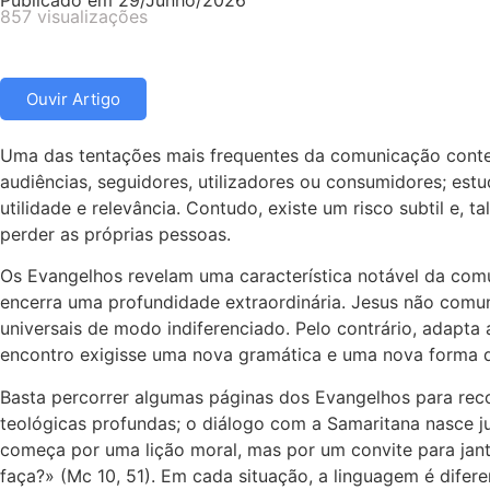
Publicado em
29/Junho/2026
857 visualizações
Ouvir Artigo
Uma das tentações mais frequentes da comunicação contem
audiências, seguidores, utilizadores ou consumidores; es
utilidade e relevância. Contudo, existe um risco subtil e
perder as próprias pessoas.
Os Evangelhos revelam uma característica notável da comu
encerra uma profundidade extraordinária. Jesus não comu
universais de modo indiferenciado. Pelo contrário, adapt
encontro exigisse uma nova gramática e uma nova forma 
Basta percorrer algumas páginas dos Evangelhos para rec
teológicas profundas; o diálogo com a Samaritana nasce j
começa por uma lição moral, mas por um convite para janta
faça?» (Mc 10, 51). Em cada situação, a linguagem é difer