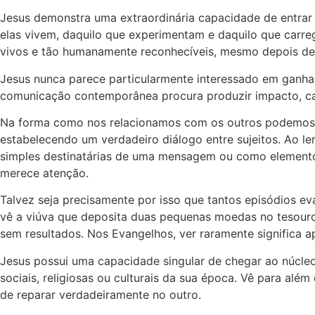
Jesus demonstra uma extraordinária capacidade de entrar no
elas vivem, daquilo que experimentam e daquilo que carr
vivos e tão humanamente reconhecíveis, mesmo depois de 
Jesus nunca parece particularmente interessado em ganhar
comunicação contemporânea procura produzir impacto, capt
Na forma como nos relacionamos com os outros podemos tr
estabelecendo um verdadeiro diálogo entre sujeitos. Ao l
simples destinatárias de uma mensagem ou como elementos
merece atenção.
Talvez seja precisamente por isso que tantos episódios 
vê a viúva que deposita duas pequenas moedas no tesouro 
sem resultados. Nos Evangelhos, ver raramente significa ap
Jesus possui uma capacidade singular de chegar ao núcle
sociais, religiosas ou culturais da sua época. Vê para a
de reparar verdadeiramente no outro.