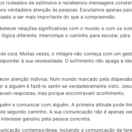
mos rodeados de estímulos e recebemos mensagens consta
amos verdadeira atenção às pessoas. Escutamos apenas pa
assado a ser mais importante do que a compreensão.
elecer relações significativas com o mundo e com os outro
gica diferente. Interrompe o caminho para escutar, pára 
os de cura. Muitas vezes, o milagre não começa com um ges
esponder à sua necessidade. O sofrimento não apaga a iden
cer atenção indivisa. Num mundo marcado pela dispersão 
 alguém é fazê-lo sentir-se verdadeiramente visto. Jesus 
ravam respostas, mas porque encontravam acolhimento.
guém e comunicar com alguém. A primeira atitude pode limi
ste segundo caminho. A sua comunicação não é apenas ver
interesse genuíno pela pessoa concreta.
municação contemporânea, incluindo a comunicação da Igr