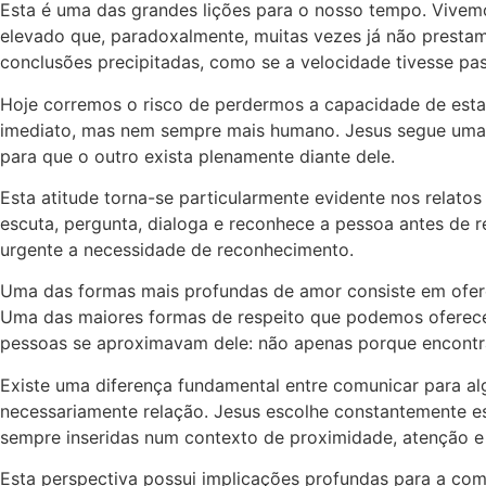
Esta é uma das grandes lições para o nosso tempo. Vive
elevado que, paradoxalmente, muitas vezes já não prest
conclusões precipitadas, como se a velocidade tivesse p
Hoje corremos o risco de perdermos a capacidade de estab
imediato, mas nem sempre mais humano. Jesus segue uma ló
para que o outro exista plenamente diante dele.
Esta atitude torna-se particularmente evidente nos relat
escuta, pergunta, dialoga e reconhece a pessoa antes de r
urgente a necessidade de reconhecimento.
Uma das formas mais profundas de amor consiste em ofere
Uma das maiores formas de respeito que podemos oferecer a
pessoas se aproximavam dele: não apenas porque encont
Existe uma diferença fundamental entre comunicar para al
necessariamente relação. Jesus escolhe constantemente e
sempre inseridas num contexto de proximidade, atenção e 
Esta perspectiva possui implicações profundas para a co