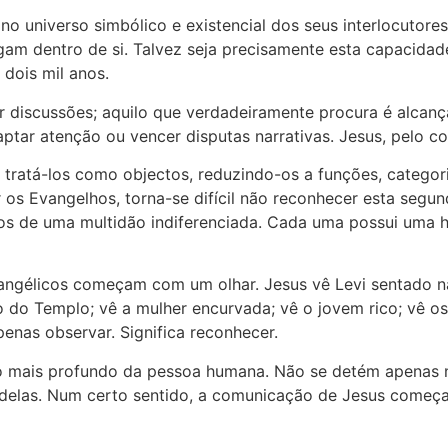
 universo simbólico e existencial dos seus interlocutores.
egam dentro de si. Talvez seja precisamente esta capacid
dois mil anos.
 discussões; aquilo que verdadeiramente procura é alcança
ar atenção ou vencer disputas narrativas. Jesus, pelo con
atá-los como objectos, reduzindo-os a funções, categori
er os Evangelhos, torna-se difícil não reconhecer esta se
 de uma multidão indiferenciada. Cada uma possui uma his
evangélicos começam com um olhar. Jesus vê Levi sentado 
do Templo; vê a mulher encurvada; vê o jovem rico; vê os 
enas observar. Significa reconhecer.
o mais profundo da pessoa humana. Não se detém apenas na
lém delas. Num certo sentido, a comunicação de Jesus come