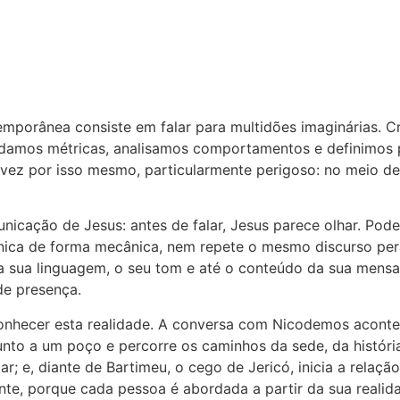
porânea consiste em falar para multidões imaginárias. C
tudamos métricas, analisamos comportamentos e definimos 
, talvez por isso mesmo, particularmente perigoso: no meio
nicação de Jesus: antes de falar, Jesus parece olhar. Pod
nica de forma mecânica, nem repete o mesmo discurso pera
a a sua linguagem, o seu tom e até o conteúdo da sua men
de presença.
onhecer esta realidade. A conversa com Nicodemos aconte
unto a um poço e percorre os caminhos da sede, da históri
r; e, diante de Bartimeu, o cego de Jericó, inicia a rela
ente, porque cada pessoa é abordada a partir da sua realid