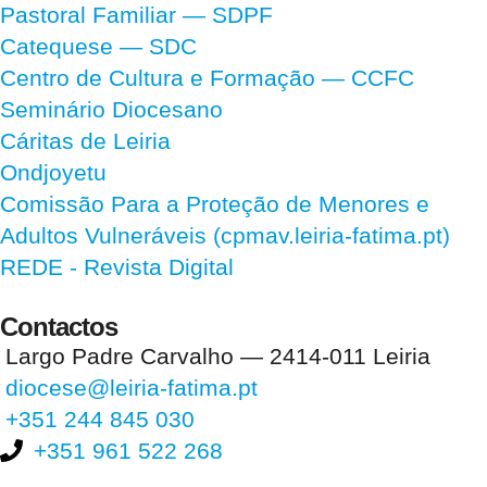
Pastoral Familiar — SDPF
Catequese — SDC
Centro de Cultura e Formação — CCFC
Seminário Diocesano
Cáritas de Leiria
Ondjoyetu
Comissão Para a Proteção de Menores e
Adultos Vulneráveis (cpmav.leiria-fatima.pt)
REDE - Revista Digital
Contactos
Largo Padre Carvalho — 2414-011 Leiria
diocese@leiria-fatima.pt
+351 244 845 030
+351 961 522 268
Nos últimos 30 dias tivemos 399.784 visitas que abriram 593.854