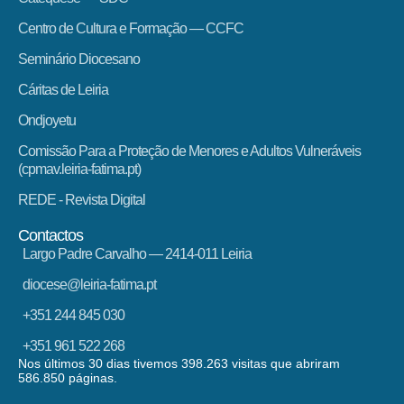
Centro de Cultura e Formação — CCFC
Seminário Diocesano
Cáritas de Leiria
Ondjoyetu
Comissão Para a Proteção de Menores e Adultos Vulneráveis
(cpmav.leiria-fatima.pt)
REDE - Revista Digital
Contactos
Largo Padre Carvalho — 2414-011 Leiria
diocese@leiria-fatima.pt
+351 244 845 030
+351 961 522 268
Nos últimos 30 dias tivemos 398.263 visitas que abriram
586.850 páginas.