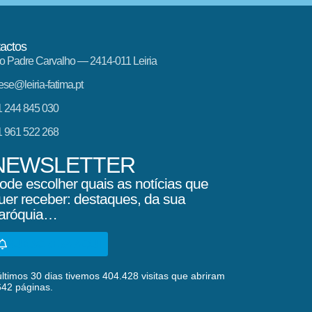
actos
o Padre Carvalho — 2414-011 Leiria
ese@leiria-fatima.pt
 244 845 030
 961 522 268
NEWSLETTER
ode escolher quais as notícias que
uer receber: destaques, da sua
aróquia…
SUBSCREVA AQUI
ltimos 30 dias tivemos 404.428 visitas que abriram
642 páginas.