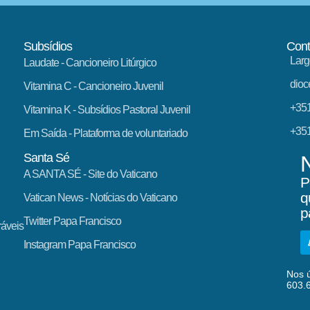
Subsídios
Cont
Larg
Laudate
- Cancioneiro Litúrgico
dioc
Vitamina C
- Cancioneiro Juvenil
+351
Vitamina K
- Subsídios Pastoral Juvenil
+351
Em Saída
- Plataforma de voluntariado
Santa Sé
A SANTA SÉ - Site do Vaticano
P
q
Vatican News
- Notícias do Vaticano
p
Twitter Papa Francisco
ráveis
Instagram Papa Francisco
Nos ú
603.