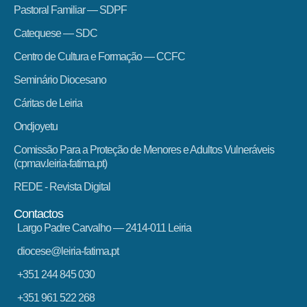
Pastoral Familiar — SDPF
Catequese — SDC
Centro de Cultura e Formação — CCFC
Seminário Diocesano
Cáritas de Leiria
Ondjoyetu
Comissão Para a Proteção de Menores e Adultos Vulneráveis
(cpmav.leiria-fatima.pt)
REDE - Revista Digital
Contactos
Largo Padre Carvalho — 2414-011 Leiria
diocese@leiria-fatima.pt
+351 244 845 030
+351 961 522 268