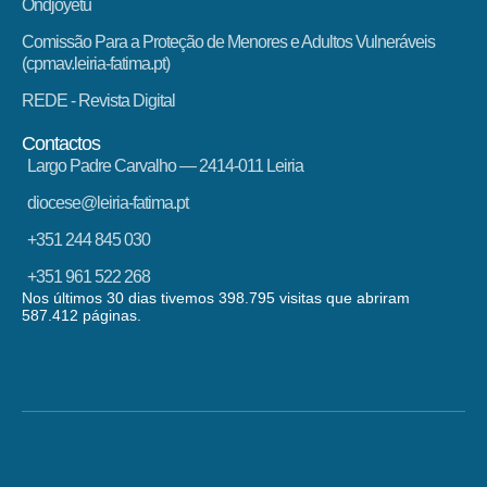
Ondjoyetu
Comissão Para a Proteção de Menores e Adultos Vulneráveis
(cpmav.leiria-fatima.pt)
REDE - Revista Digital
Contactos
Largo Padre Carvalho — 2414-011 Leiria
diocese@leiria-fatima.pt
+351 244 845 030
+351 961 522 268
Nos últimos 30 dias tivemos 398.795 visitas que abriram
587.412 páginas.