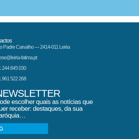
actos
o Padre Carvalho — 2414-011 Leiria
ese@leiria-fatima.pt
 244 845 030
 961 522 268
NEWSLETTER
ode escolher quais as notícias que
uer receber: destaques, da sua
aróquia…
SUBSCREVA AQUI