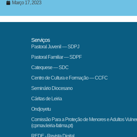
Março 17, 2023
Serviços
Pastoral Juvenil — SDPJ
Pastoral Familiar — SDPF
Catequese — SDC
Centro de Cultura e Formação — CCFC
Seminário Diocesano
Cáritas de Leiria
Ondjoyetu
Comissão Para a Proteção de Menores e Adultos Vulne
(cpmav.leiria-fatima.pt)
REDE - Revista Digital