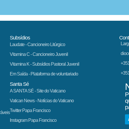
Subsídios
Cont
Larg
Laudate
- Cancioneiro Litúrgico
dioc
Vitamina C
- Cancioneiro Juvenil
+351
Vitamina K
- Subsídios Pastoral Juvenil
+351
Em Saída
- Plataforma de voluntariado
Santa Sé
A SANTA SÉ - Site do Vaticano
P
q
Vatican News
- Notícias do Vaticano
p
Twitter Papa Francisco
ráveis
Instagram Papa Francisco