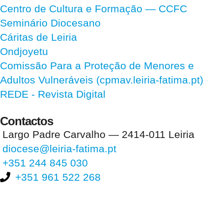
Centro de Cultura e Formação — CCFC
Seminário Diocesano
Cáritas de Leiria
Ondjoyetu
Comissão Para a Proteção de Menores e
Adultos Vulneráveis (cpmav.leiria-fatima.pt)
REDE - Revista Digital
Contactos
Largo Padre Carvalho — 2414-011 Leiria
diocese@leiria-fatima.pt
+351 244 845 030
+351 961 522 268
Nos últimos 30 dias tivemos 405.959 visitas que abriram 608.036
páginas.