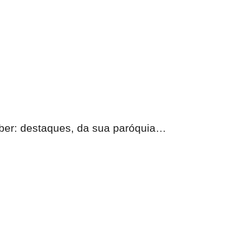
eber: destaques, da sua paróquia…
nas.