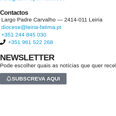
Contactos
Largo Padre Carvalho — 2414-011 Leiria
diocese@leiria-fatima.pt
+351 244 845 030
+351 961 522 268
NEWSLETTER
Pode escolher quais as notícias que quer rec
SUBSCREVA AQUI
Nos últimos 30 dias tivemos 402.678 visitas que abriram 603.470 pági