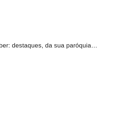
eber:
destaques, da sua paróquia
…