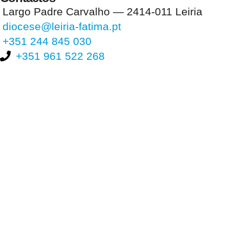
Largo Padre Carvalho — 2414-011 Leiria
diocese@leiria-fatima.pt
+351 244 845 030
+351 961 522 268
Nos últimos 30 dias tivemos 396.135 visitas que abriram 584.562
páginas.