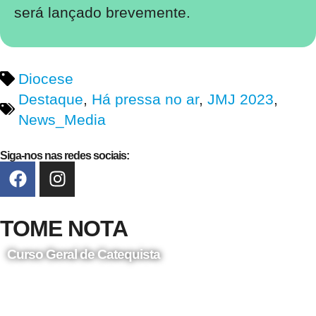
será lançado brevemente.
Diocese
Destaque
,
Há pressa no ar
,
JMJ 2023
,
News_Media
Siga-nos nas redes sociais:
TOME NOTA
Curso Geral de Catequista
24 de Agosto