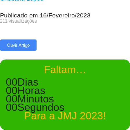
Publicado em
16/Fevereiro/2023
211 visualizações
Ouvir Artigo
Faltam…
00
Dias
00
Horas
00
Minutos
00
Segundos
Para a JMJ 2023!