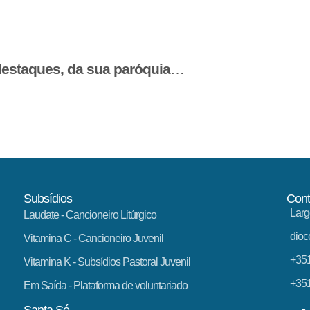
estaques, da sua paróquia
…
Subsídios
Cont
Larg
Laudate
- Cancioneiro Litúrgico
dioc
Vitamina C
- Cancioneiro Juvenil
+351
Vitamina K
- Subsídios Pastoral Juvenil
+351
Em Saída
- Plataforma de voluntariado
Santa Sé