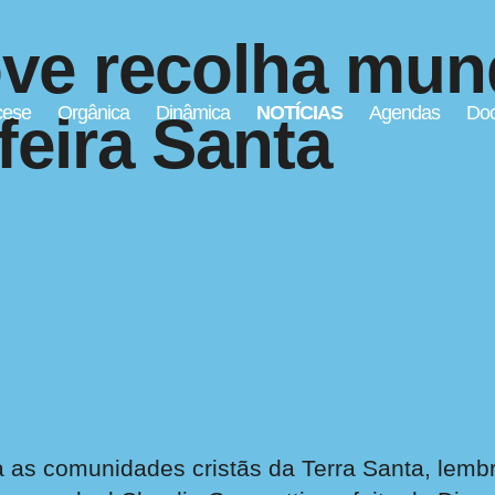
e recolha mundi
cese
Orgânica
Dinâmica
NOTÍCIAS
Agendas
Doc
feira Santa
a as comunidades cristãs da Terra Santa, lemb