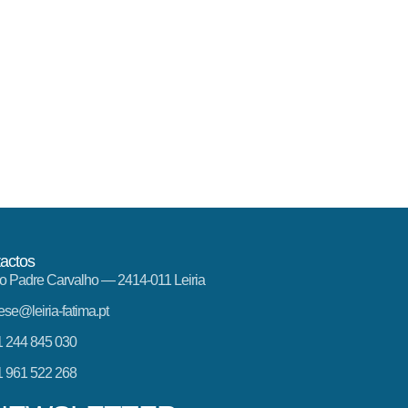
actos
o Padre Carvalho — 2414-011 Leiria
ese@leiria-fatima.pt
 244 845 030
 961 522 268