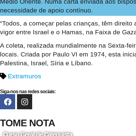
Médio Oriente. Numa carta enviada aos bispos, o
necessidade de apoio contínuo.
“Todos, a começar pelas crianças, têm direito 
vigor entre Israel e o Hamas, na Faixa de Gaza
A coleta, realizada mundialmente na Sexta-fei
locais. Criada por Paulo VI em 1974, esta inici
Palestina, Israel, Síria e Líbano.
Extramuros
Siga-nos nas redes sociais:
TOME NOTA
Curso Geral de Catequista