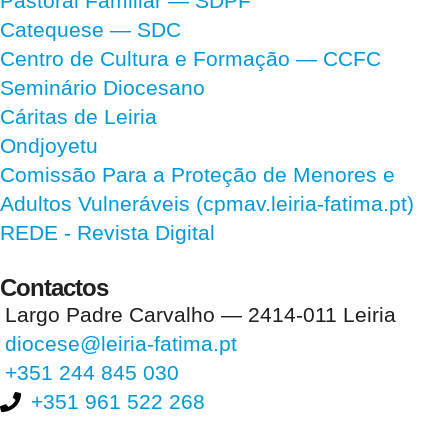
Pastoral Familiar — SDPF
Catequese — SDC
Centro de Cultura e Formação — CCFC
Seminário Diocesano
Cáritas de Leiria
Ondjoyetu
Comissão Para a Proteção de Menores e
Adultos Vulneráveis (cpmav.leiria-fatima.pt)
REDE - Revista Digital
Contactos
Largo Padre Carvalho — 2414-011 Leiria
diocese@leiria-fatima.pt
+351 244 845 030
+351 961 522 268
Nos últimos 30 dias tivemos 397.310 visitas que abriram 585.856
páginas.