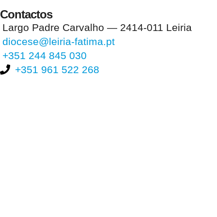
Contactos
Largo Padre Carvalho — 2414-011 Leiria
diocese@leiria-fatima.pt
+351 244 845 030
+351 961 522 268
Nos últimos 30 dias tivemos 402.509 visitas que abriram 603.208
páginas.