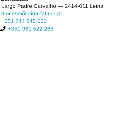
Largo Padre Carvalho — 2414-011 Leiria
diocese@leiria-fatima.pt
+351 244 845 030
+351 961 522 268
Nos últimos 30 dias tivemos 394.020 visitas que abriram 582.318
páginas.