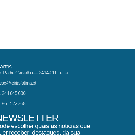
actos
o Padre Carvalho — 2414-011 Leiria
ese@leiria-fatima.pt
 244 845 030
 961 522 268
NEWSLETTER
ode escolher quais as notícias que
uer receber: destaques, da sua