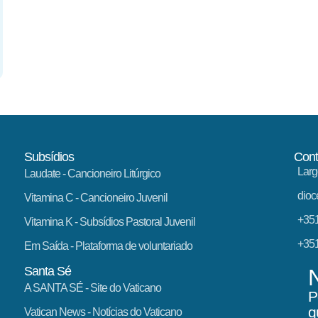
Subsídios
Cont
Larg
Laudate
- Cancioneiro Litúrgico
dioc
Vitamina C
- Cancioneiro Juvenil
+351
Vitamina K
- Subsídios Pastoral Juvenil
+351
Em Saída
- Plataforma de voluntariado
Santa Sé
A SANTA SÉ - Site do Vaticano
P
q
Vatican News
- Notícias do Vaticano