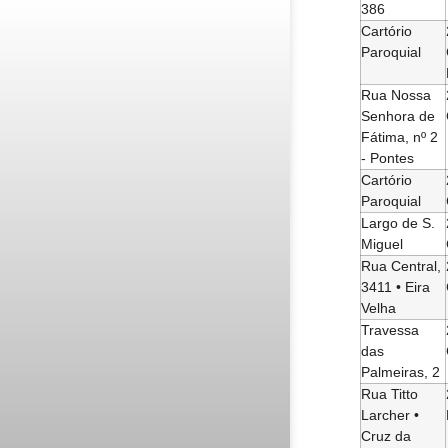
386
Cartório
Paroquial
Rua Nossa
Senhora de
Fátima, nº 2
- Pontes
Cartório
Paroquial
Largo de S.
Miguel
Rua Central,
3411 • Eira
Velha
Travessa
das
Palmeiras, 2
Rua Titto
Larcher •
Cruz da