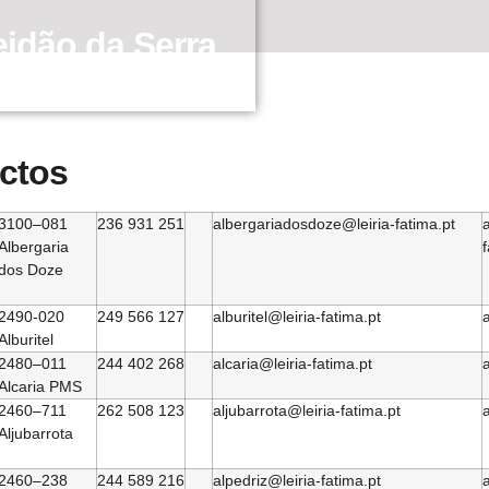
idão da Serra
ctos
3100–081
236 931 251
albergariadosdoze@leiria-fatima.pt
Albergaria
dos Doze
2490-020
249 566 127
alburitel@leiria-fatima.pt
a
Alburitel
2480–011
244 402 268
alcaria@leiria-fatima.pt
a
Alcaria PMS
2460–711
262 508 123
aljubarrota@leiria-fatima.pt
a
Aljubarrota
2460–238
244 589 216
alpedriz@leiria-fatima.pt
a