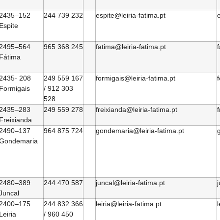
2435–152
244 739 232
espite@leiria-fatima.pt
e
Espite
2495–564
965 368 245
fatima@leiria-fatima.pt
f
Fátima
2435- 208
249 559 167
formigais@leiria-fatima.pt
f
Formigais
/ 912 303
528
2435–283
249 559 278
freixianda@leiria-fatima.pt
f
Freixianda
2490–137
964 875 724
gondemaria@leiria-fatima.pt
Gondemaria
2480–389
244 470 587
juncal@leiria-fatima.pt
j
Juncal
2400–175
244 832 366
leiria@leiria-fatima.pt
l
Leiria
/ 960 450