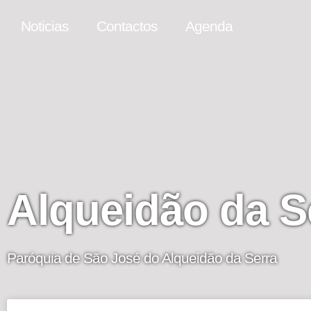
Noticias
Contactos
Agenda
Alqueidão da S
Paróquia de São José do Alqueidão da Serra