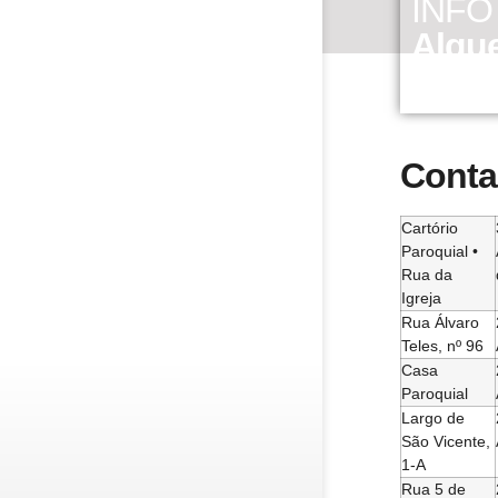
INFO
Alque
Conta
Cartório
Paroquial •
Rua da
Igreja
Rua Álvaro
Teles, nº 96
Casa
Paroquial
Largo de
São Vicente,
1-A
Rua 5 de