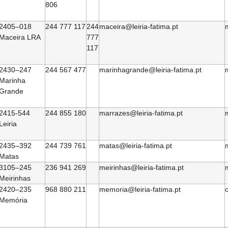
806
2405–018
244 777 117
244
maceira@leiria-fatima.pt
Maceira LRA
777
117
2430–247
244 567 477
marinhagrande@leiria-fatima.pt
Marinha
Grande
2415-544
244 855 180
marrazes@leiria-fatima.pt
Leiria
2435–392
244 739 761
matas@leiria-fatima.pt
Matas
3105–245
236 941 269
meirinhas@leiria-fatima.pt
m
Meirinhas
2420–235
‭968 880 211‬
memoria@leiria-fatima.pt
c
Memória