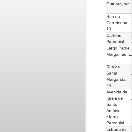
Outubro, s/n
Rua da
Carreirinha,
10
Cartório
Paroquial
Largo Padre
Margalhau, 1
Rua de
Santa
Margarida,
44
Avenida da
Igreja de
Santo
António
• Igreja
Paroquial
Estrada de