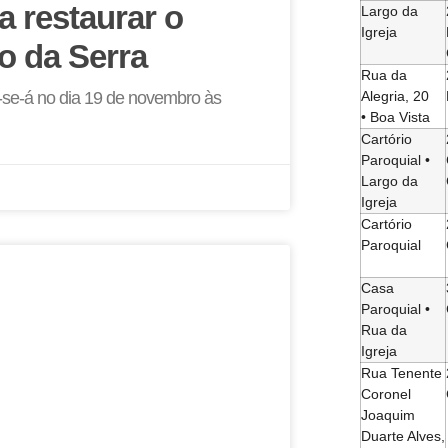
a restaurar o
Largo da
Igreja
o da Serra
Rua da
Alegria, 20
r-se-á no dia 19 de novembro às
• Boa Vista
Cartório
Paroquial •
Largo da
Igreja
Cartório
Paroquial
Casa
Paroquial •
Rua da
Igreja
Rua Tenente
Coronel
Joaquim
Duarte Alves,