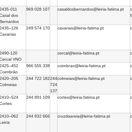
2435-011
969 028 107
casaldosbernardos@leiria-fatima.pt
Casal dos
Bernardos
2435–126
249 574 170
caxarias@leiria-fatima.pt
c
Caxarias
2490-120
cercal@leiria-fatima.pt
c
Cercal VNO
2425–452
966 555 338
coimbrao@leiria-fatima.pt
Coimbrão
2420–205
244 722 182
244
colmeias@leiria-fatima.pt
c
Colmeias
724
137
2410–524
244 891 109
cortes@leiria-fatima.pt
c
Cortes
2410–062
244 832 666
cruzdaareia@leiria-fatima.pt
Leiria