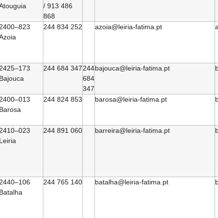
Atouguia
/ 913 486
868
2400–823
244 834 252
azoia@leiria-fatima.pt
a
Azoia
2425–173
244 684 347
244
bajouca@leiria-fatima.pt
b
Bajouca
684
347
2400–013
244 824 853
barosa@leiria-fatima.pt
b
Barosa
2410–023
244 891 060
barreira@leiria-fatima.pt
b
Leiria
2440–106
244 765 140
batalha@leiria-fatima.pt
b
Batalha