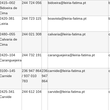
2415–002
244 724 056
bidoeira@leiria-fatima.pt
b
Bidoeira de
Cima
2420-381
244 723 115
boavista@leiria-fatima.pt
b
Leiria
2480–055
244 021 308
calvaria@leiria-fatima.pt
c
Calvaria de
Cima
2420–104
244 732 191
caranguejeira@leiria-fatima.pt
Caranguejeira
3100–145
236 947 864
236
carnide@leiria-fatima.pt
c
Carnide
/ 937 010
947
783
864
2425-341
244 612 104
carvide@leiria-fatima.pt
c
Carvide