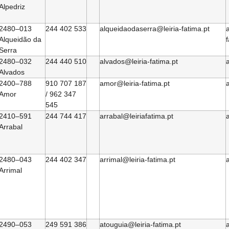
Alpedriz
2480–013
244 402 533
alqueidaodaserra@leiria-fatima.pt
Alqueidão da
Serra
2480–032
244 440 510
alvados@leiria-fatima.pt
a
Alvados
2400–788
910 707 187
amor@leiria-fatima.pt
a
Amor
/ 962 347
545
2410–591
244 744 417
arrabal@leiriafatima.pt
a
Arrabal
2480–043
244 402 347
arrimal@leiria-fatima.pt
a
Arrimal
2490–053
249 591 386
atouguia@leiria-fatima.pt
a