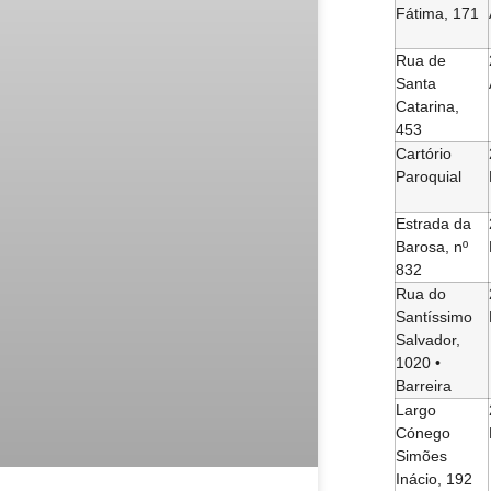
Fátima, 171
Rua de
Santa
Catarina,
453
Cartório
Paroquial
Estrada da
Barosa, nº
832
Rua do
Santíssimo
Salvador,
1020 •
Barreira
Largo
Cónego
Simões
Inácio, 192